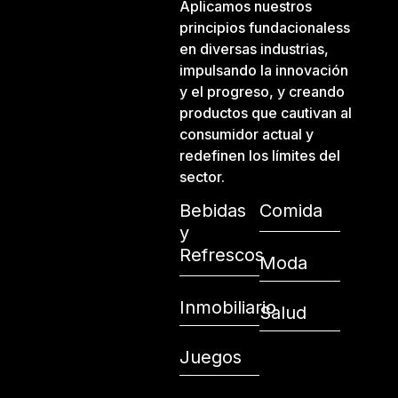
Aplicamos nuestros
principios fundacionaless
en diversas industrias,
impulsando la innovación
y el progreso, y creando
productos que cautivan al
consumidor actual y
redefinen los límites del
sector.
Bebidas
Comida
y
Refrescos
Moda
Inmobiliario
Salud
Juegos