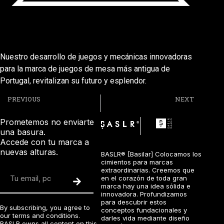
Nuestro desarrollo de juegos y mecánicas innovadoras
para la marca de juegos de mesa más antigua de
Portugal, revitalizan su futuro y esplendor.
PREVIOUS
NEXT
BASLR® x The Edge Group
BASLR® X Liga Portugal
Prometemos no enviarte
®
una basura.
Accede con tu marca a
nuevas alturas.
BASLR® [Basilar] Colocamos los
cimientos para marcas
extraordinarias. Creemos que
en el corazón de toda gran
marca hay una idea sólida e
innovadora. Profundizamos
para descubrir estos
By subscribing, you agree to
conceptos fundacionales y
our
terms and conditions
.
darles vida mediante diseño
BASLR owns all content on this