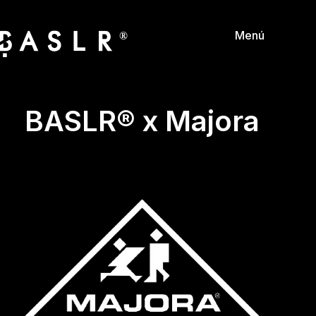
Menú
®
BASLR® x Majora